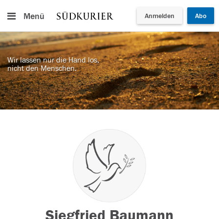
Menü
Anmelden
Abo
Wir lassen nur die Hand los,
nicht den Menschen.
Siegfried Baumann