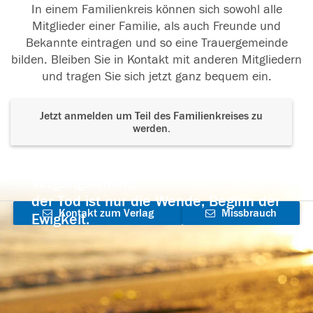
In einem Familienkreis können sich sowohl alle
Mitglieder einer Familie, als auch Freunde und
Bekannte eintragen und so eine Trauergemeinde
bilden. Bleiben Sie in Kontakt mit anderen Mitgliedern
und tragen Sie sich jetzt ganz bequem ein.
Jetzt anmelden um Teil des Familienkreises zu
werden.
Der Tod ist nicht das Ende, nicht die
Vergänglichkeit,
der Tod ist nur die Wende, Beginn der
Kontakt zum Verlag
Missbrauch
Ewigkeit.
aufnehmen
melden