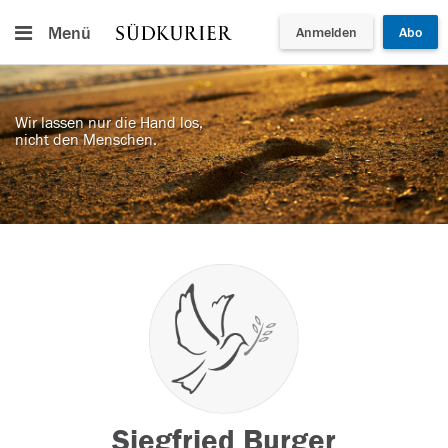
Menü
Anmelden
Abo
Wir lassen nur die Hand los,
nicht den Menschen.
Siegfried Burger