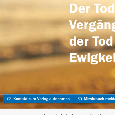
Der Tod
Vergäng
der Tod
Ewigkei
Kontakt zum Verlag aufnehmen
Missbrauch meld