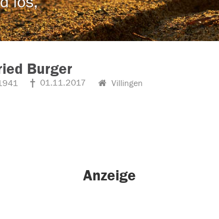
d los,
ried Burger
01.11.2017
1941
Villingen
Anzeige