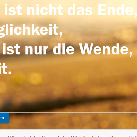
 ist nicht das Ende,
lichkeit,
 ist nur die Wende,
t.
en