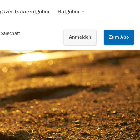
gazin Trauerratgeber
Ratgeber
barschaft
Anmelden
Zum
Abo