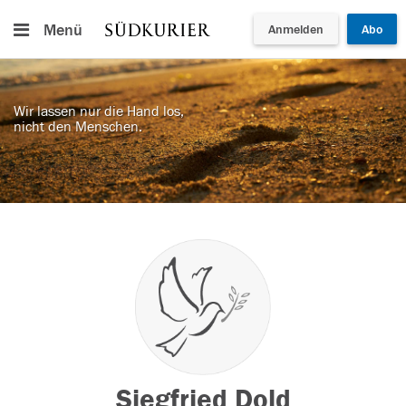
Menü
Anmelden
Abo
Wir lassen nur die Hand los,
nicht den Menschen.
Siegfried Dold