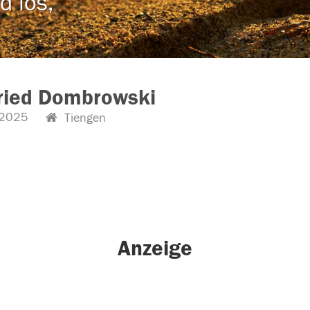
d los,
ried Dombrowski
.2025
Tiengen
Anzeige