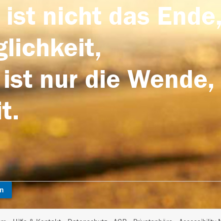
 ist nicht das Ende,
lichkeit,
 ist nur die Wende,
t.
en