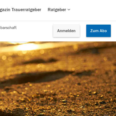
gazin Trauerratgeber
Ratgeber
barschaft
Anmelden
Zum
Abo