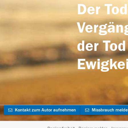
Der Tod
Vergäng
der Tod
Ewigkei
Kontakt zum Autor aufnehmen
Missbrauch meld