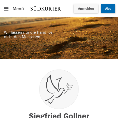
Menü
Anmelden
Abo
Wir lassen nur die Hand los,
nicht den Menschen.
Siegfried Gollner