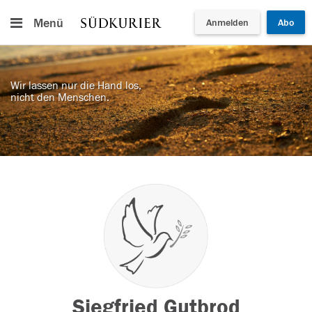
Menü
Anmelden
Abo
Wir lassen nur die Hand los,
nicht den Menschen.
Siegfried Gutbrod