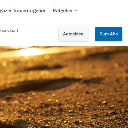
gazin Trauerratgeber
Ratgeber
barschaft
Anmelden
Zum
Abo