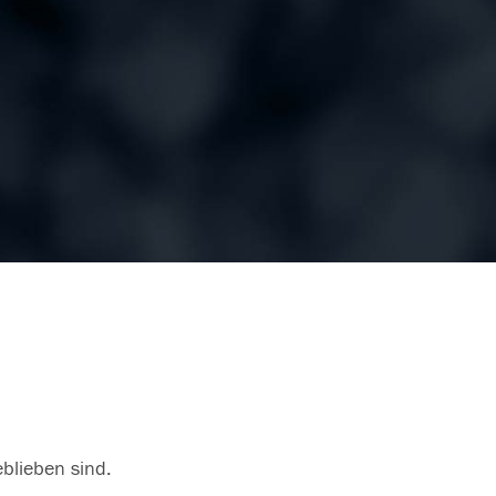
eblieben sind.