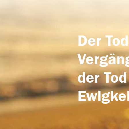
Der Tod
Vergäng
der Tod
Ewigkei