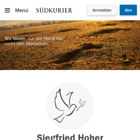
Menü
Anmelden
Abo
Wir lassen nur die Hand los,
nicht den Menschen.
Siegfried Hoher