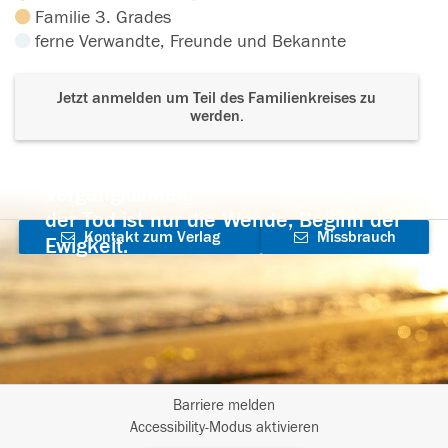
Familie 3. Grades
ferne Verwandte, Freunde und Bekannte
Jetzt anmelden um Teil des Familienkreises zu
werden.
Der Tod ist nicht das Ende, nicht die
Vergänglichkeit,
der Tod ist nur die Wende, Beginn der
Kontakt zum Verlag
Missbrauch
Ewigkeit.
aufnehmen
melden
Barriere melden
I
Accessibility-Modus aktivieren