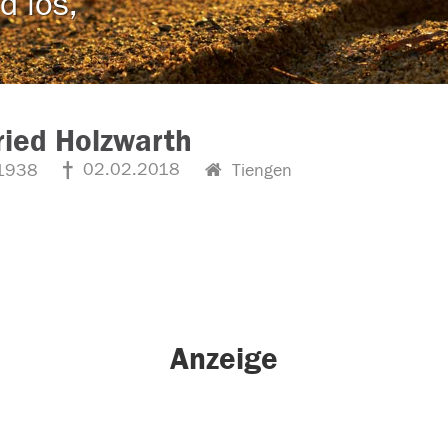
d los,
ried Holzwarth
02.02.2018
1938
Tiengen
Anzeige