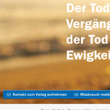
Der Tod
Vergäng
der Tod
Ewigkei
Kontakt zum Verlag aufnehmen
Missbrauch meld