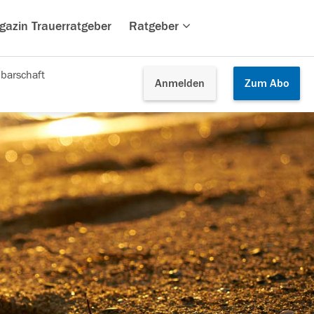
gazin Trauerratgeber
Ratgeber
barschaft
Anmelden
Zum
Abo