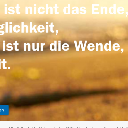
 ist nicht das Ende,
lichkeit,
 ist nur die Wende,
t.
en