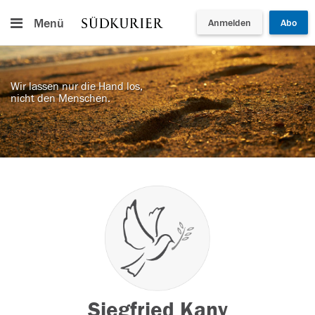
Menü
Anmelden
Abo
Wir lassen nur die Hand los,
nicht den Menschen.
Siegfried Kany