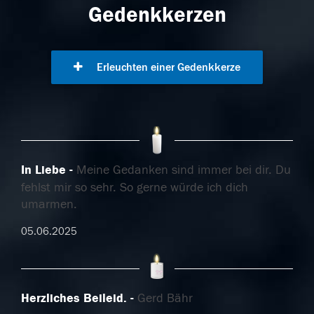
Gedenkkerzen
Erleuchten einer Gedenkkerze
In Liebe
Meine Gedanken sind immer bei dir. Du
fehlst mir so sehr. So gerne würde ich dich
umarmen.
05.06.2025
Herzliches Beileid.
Gerd Bähr