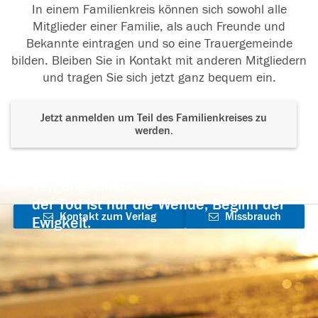
In einem Familienkreis können sich sowohl alle
Mitglieder einer Familie, als auch Freunde und
Bekannte eintragen und so eine Trauergemeinde
bilden. Bleiben Sie in Kontakt mit anderen Mitgliedern
und tragen Sie sich jetzt ganz bequem ein.
Jetzt anmelden um Teil des Familienkreises zu
werden.
Der Tod ist nicht das Ende, nicht die
Vergänglichkeit,
der Tod ist nur die Wende, Beginn der
Kontakt zum Verlag
Missbrauch
Ewigkeit.
aufnehmen
melden