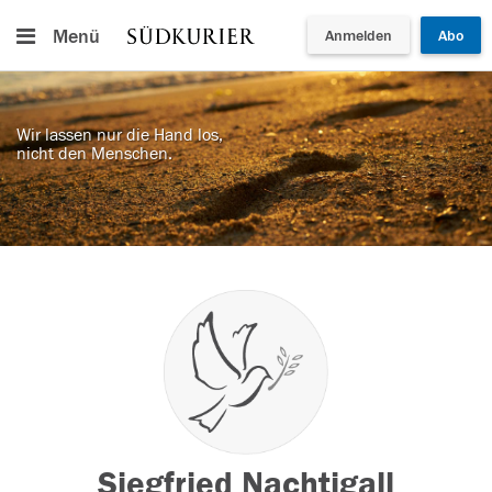
Menü
Anmelden
Abo
Wir lassen nur die Hand los,
nicht den Menschen.
Siegfried Nachtigall