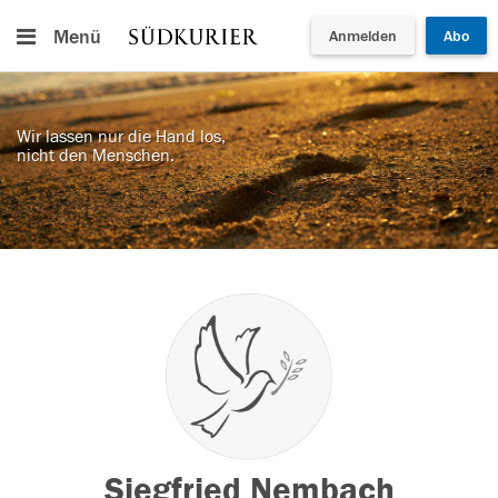
Menü
Anmelden
Abo
Wir lassen nur die Hand los,
nicht den Menschen.
Siegfried Nembach