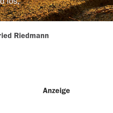
d los,
ried Riedmann
Anzeige