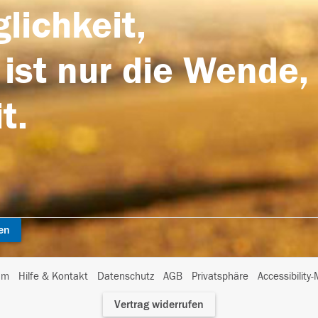
lichkeit,
 ist nur die Wende,
t.
en
I
um
Hilfe & Kontakt
Datenschutz
AGB
Privatsphäre
Accessibility
m
Vertrag widerrufen
A