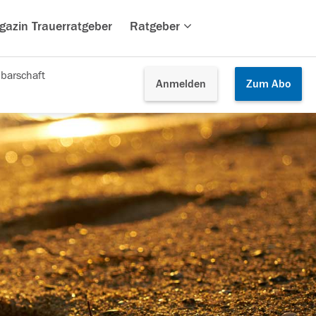
gazin Trauerratgeber
Ratgeber
barschaft
Anmelden
Zum
Abo