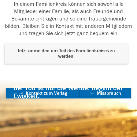
In einem Familienkreis können sich sowohl alle
Mitglieder einer Familie, als auch Freunde und
Bekannte eintragen und so eine Trauergemeinde
bilden. Bleiben Sie in Kontakt mit anderen Mitgliedern
und tragen Sie sich jetzt ganz bequem ein.
Jetzt anmelden um Teil des Familienkreises zu
werden.
Der Tod ist nicht das Ende, nicht die
Vergänglichkeit,
der Tod ist nur die Wende, Beginn der
Kontakt zum Verlag
Missbrauch
Ewigkeit.
aufnehmen
melden