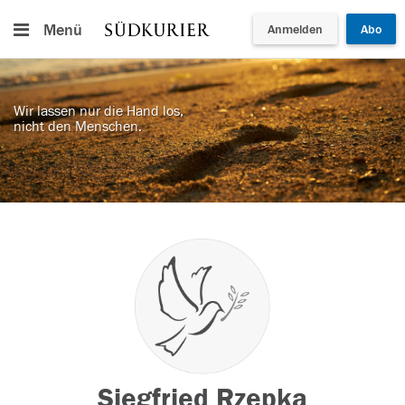
Menü
Anmelden
Abo
Wir lassen nur die Hand los,
nicht den Menschen.
Siegfried Rzepka