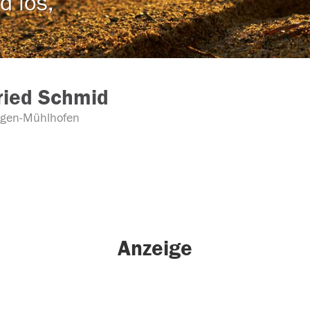
d los,
ried Schmid
gen-Mühlhofen
Anzeige