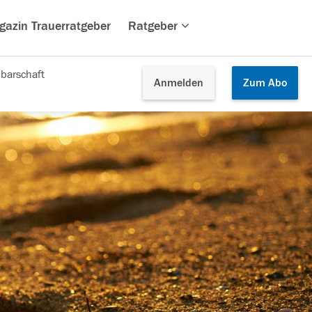
gazin Trauerratgeber
Ratgeber
barschaft
Anmelden
Zum
Abo