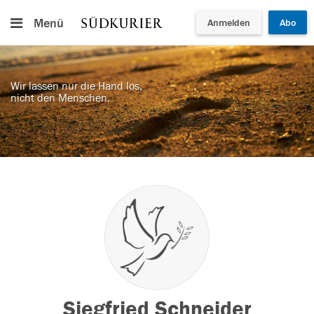
Menü
Anmelden
Abo
Wir lassen nur die Hand los,
nicht den Menschen.
Siegfried Schneider