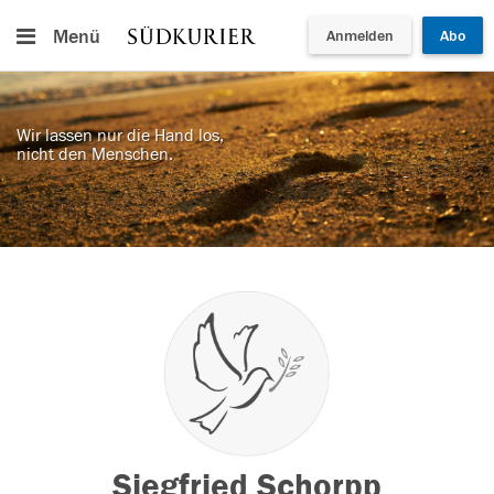
Menü
Anmelden
Abo
Wir lassen nur die Hand los,
nicht den Menschen.
Siegfried Schorpp