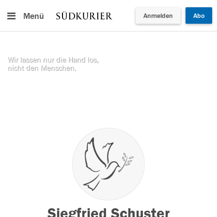
Menü
Anmelden
Abo
Wir lassen nur die Hand los,
nicht den Menschen.
Siegfried Schuster