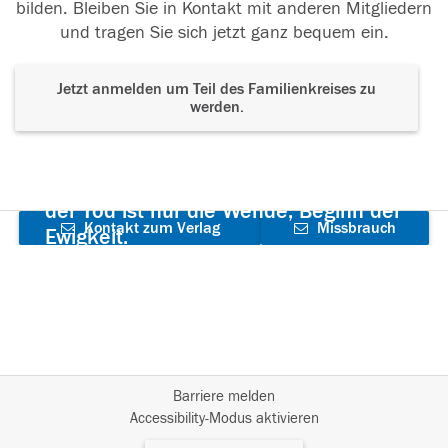
bilden. Bleiben Sie in Kontakt mit anderen Mitgliedern
und tragen Sie sich jetzt ganz bequem ein.
Jetzt anmelden um Teil des Familienkreises zu
werden.
Der Tod ist nicht das Ende, nicht die
Vergänglichkeit,
der Tod ist nur die Wende, Beginn der
Kontakt zum Verlag
Missbrauch
Ewigkeit.
aufnehmen
melden
Barriere melden
I
Accessibility-Modus aktivieren
m