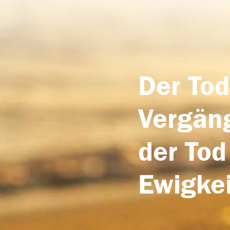
Der Tod
Vergäng
der Tod
Ewigkei