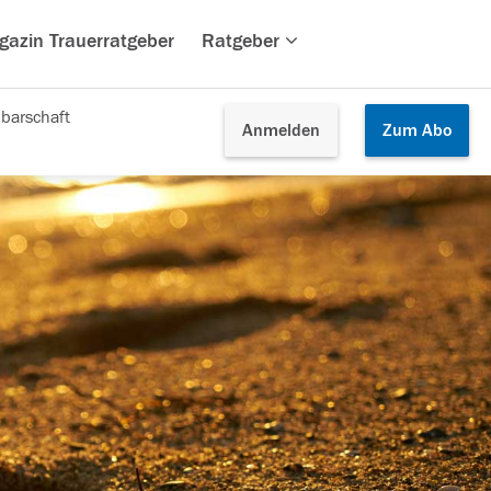
gazin Trauerratgeber
Ratgeber
barschaft
Anmelden
Zum
Abo