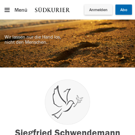
Menü
Anmelden
Abo
Wir lassen nur die Hand los,
nicht den Menschen.
Siegfried Schwendemann