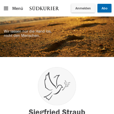
Menü
Anmelden
Abo
Wir lassen nur die Hand los,
nicht den Menschen.
Siegfried Straub