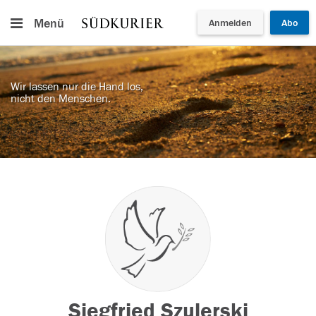
Menü
Anmelden
Abo
Wir lassen nur die Hand los,
nicht den Menschen.
Siegfried Szulerski