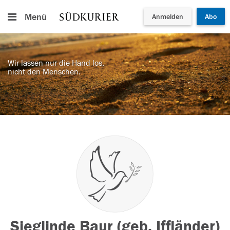
Menü
Anmelden
Abo
Wir lassen nur die Hand los,
nicht den Menschen.
Sieglinde Baur (geb. Iffländer)