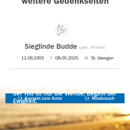
weitere Gedenkseiten
Sieglinde Budde
(geb. Wrobel)
11.06.1955
08.05.2025
St. Georgen
Der Tod ist nicht das Ende, nicht die
Vergänglichkeit,
der Tod ist nur die Wende, Beginn der
Kontakt zum Autor
Missbrauch
Ewigkeit.
aufnehmen
melden