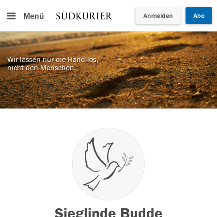
Menü
Anmelden
Abo
Wir lassen nur die Hand los,
nicht den Menschen.
Sieglinde Budde