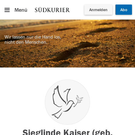
Menü
Anmelden
Abo
Wir lassen nur die Hand los,
nicht den Menschen.
Sieglinde Kaiser (geb.