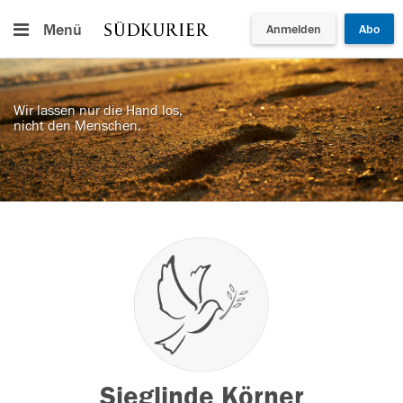
Menü
Anmelden
Abo
Wir lassen nur die Hand los,
nicht den Menschen.
Sieglinde Körner