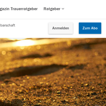
gazin Trauerratgeber
Ratgeber
barschaft
Anmelden
Zum
Abo