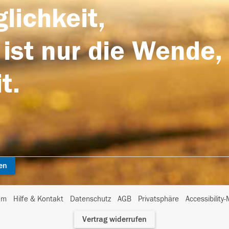
lichkeit,
 ist nur die Wende,
t.
en
I
um
Hilfe & Kontakt
Datenschutz
AGB
Privatsphäre
Accessibility
m
Vertrag widerrufen
A