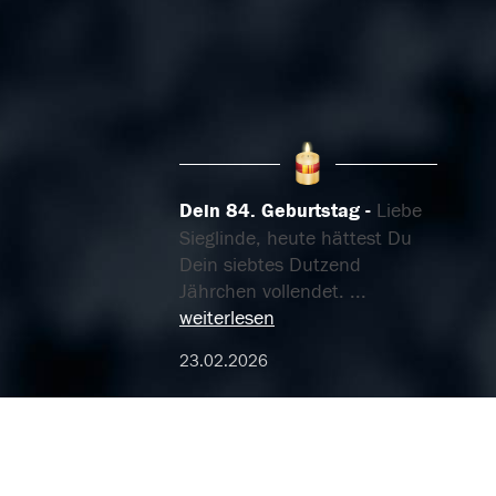
Dein 84. Geburtstag
Liebe
Sieglinde, heute hättest Du
Dein siebtes Dutzend
Jährchen vollendet.
...
weiterlesen
23.02.2026