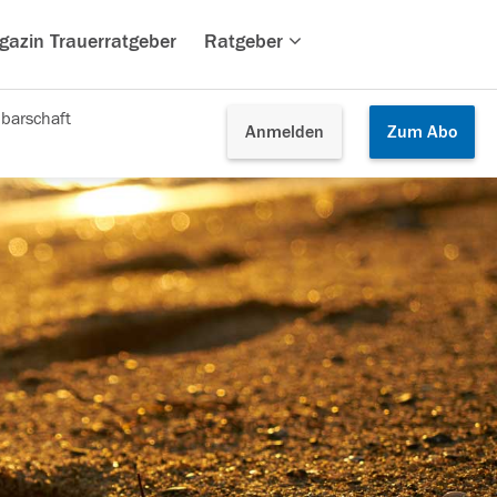
gazin Trauerratgeber
Ratgeber
barschaft
Anmelden
Zum
Abo