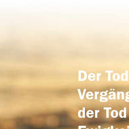
Der Tod
Vergäng
der Tod