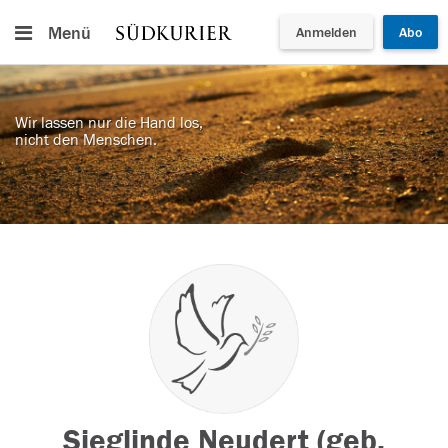
Menü
Anmelden
Abo
Wir lassen nur die Hand los,
nicht den Menschen.
Sieglinde Neudert (geb.