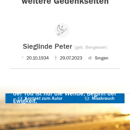
weitere Gedenkseiten
Sieglinde Peter
(geb. Bengesser)
20.10.1934
29.07.2023
Singen
Der Tod ist nicht das Ende, nicht die
Vergänglichkeit,
der Tod ist nur die Wende, Beginn der
Kontakt zum Autor
Missbrauch
Ewigkeit.
aufnehmen
melden