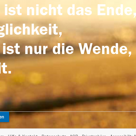
 ist nicht das Ende,
lichkeit,
 ist nur die Wende,
t.
en