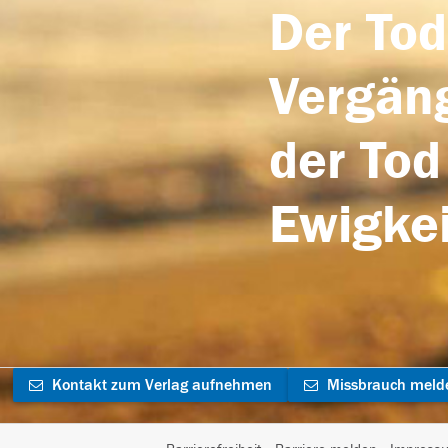
Der Tod
Vergäng
der Tod
Ewigkei
Kontakt zum Verlag aufnehmen
Missbrauch meld