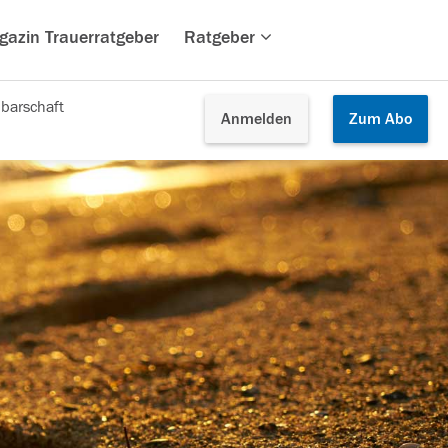
gazin Trauerratgeber
Ratgeber
barschaft
Anmelden
Zum
Abo