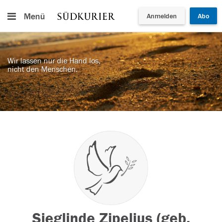
Menü
Anmelden
Abo
Wir lassen nur die Hand los,
nicht den Menschen.
Sieglinde Zipelius (geb.