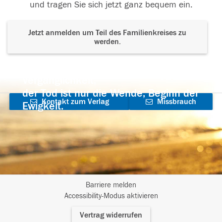
und tragen Sie sich jetzt ganz bequem ein.
Jetzt anmelden um Teil des Familienkreises zu
werden.
Der Tod ist nicht das Ende, nicht die
Vergänglichkeit,
der Tod ist nur die Wende, Beginn der
Kontakt zum Verlag
Missbrauch
Ewigkeit.
aufnehmen
melden
Barriere melden
I
Accessibility-Modus aktivieren
m
Vertrag widerrufen