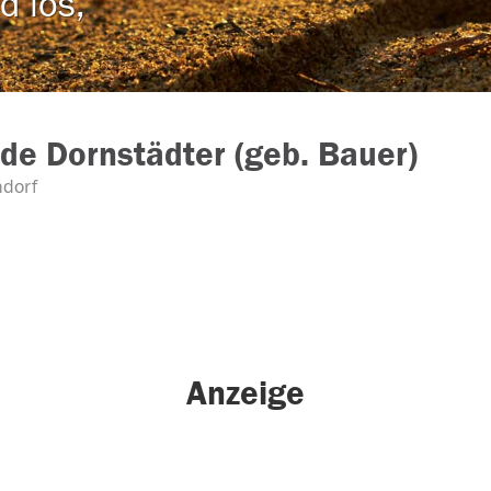
d los,
nde Dornstädter (geb. Bauer)
ndorf
Anzeige