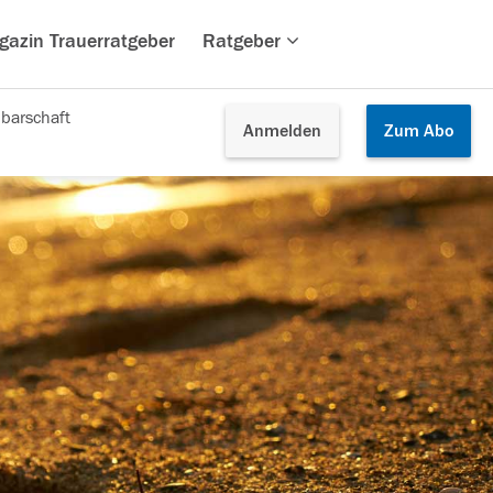
gazin Trauerratgeber
Ratgeber
barschaft
Anmelden
Zum
Abo