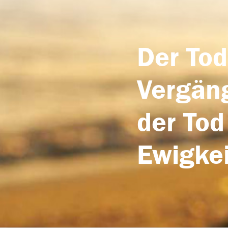
Der Tod
Vergäng
der Tod
Ewigkei