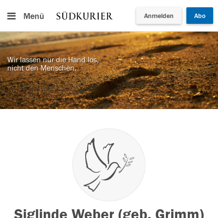
Menü
Anmelden
Abo
Wir lassen nur die Hand los,
nicht den Menschen.
Siglinde Weber (geb. Grimm)