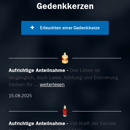
Gedenkkerzen
Erleuchten einer Gedenkkerze
Aufrichtige Anteilnahme
Das Leben ist
vergänglich, doch Liebe, Achtung und Erinnerung
bleiben für
...
weiterlesen
15.08.2025
Aufrichtige Anteilnahme
Viel Kraft der Familie