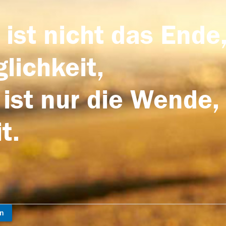
 ist nicht das Ende,
lichkeit,
 ist nur die Wende,
t.
en