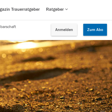
gazin Trauerratgeber
Ratgeber
barschaft
Anmelden
Zum
Abo