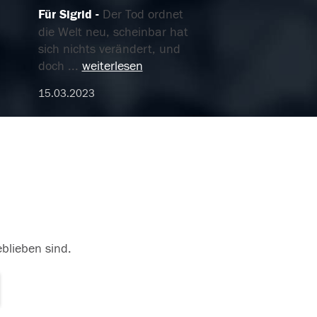
Für Sigrid
Der Tod ordnet
die Welt neu, scheinbar hat
sich nichts verändert, und
doch
...
weiterlesen
15.03.2023
eblieben sind.