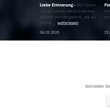
Liebe Erinnerung
Wir haben
Für
uns in meiner ostsächsischen
leb
Heimat kennengelernt, als du
wi
meine
...
weiterlesen
06.02.2025
21
Schreiben Sie