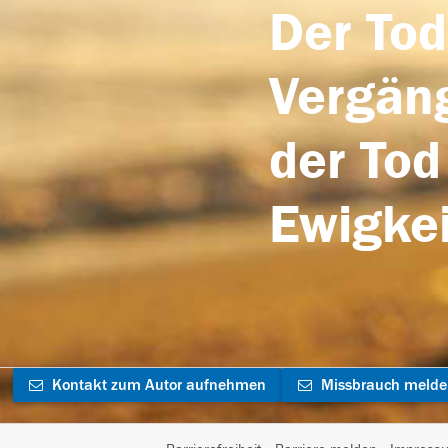
Der Tod
Vergäng
der Tod
Ewigkei
Kontakt zum Autor aufnehmen
Missbrauch meld