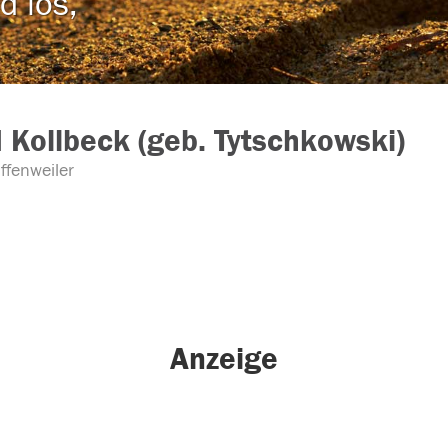
d los,
d Kollbeck (geb. Tytschkowski)
ffenweiler
Anzeige