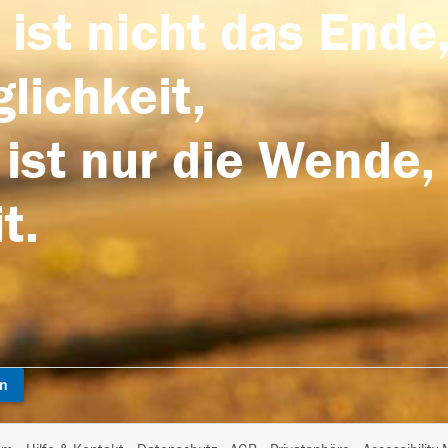
 ist nicht das Ende,
lichkeit,
 ist nur die Wende,
t.
en