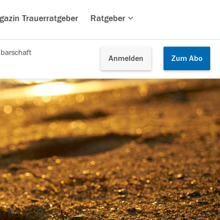
gazin Trauerratgeber
Ratgeber
barschaft
Anmelden
Zum
Abo