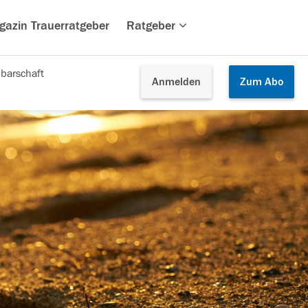
gazin Trauerratgeber
Ratgeber
barschaft
Anmelden
Zum
Abo