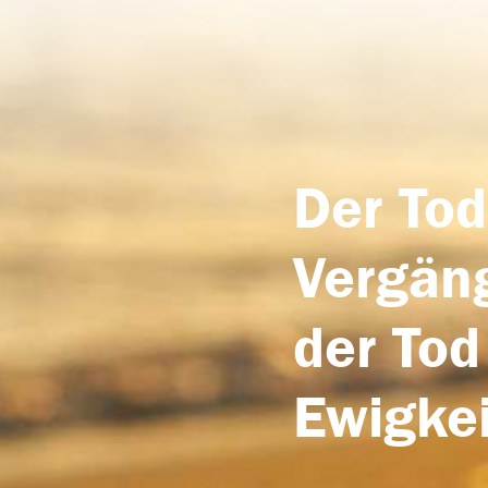
Der Tod
Vergäng
der Tod
Ewigkei