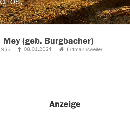
d los,
d Mey (geb. Burgbacher)
08.01.2024
1933
Erdmannsweiler
Anzeige