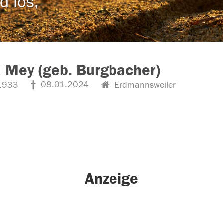
d los,
d Mey (geb. Burgbacher)
08.01.2024
1933
Erdmannsweiler
Anzeige