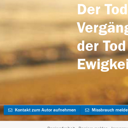
Der Tod
Vergäng
der Tod
Ewigkei
Kontakt zum Autor aufnehmen
Missbrauch meld