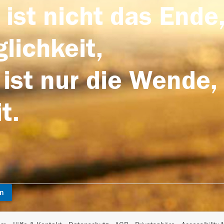
 ist nicht das Ende,
lichkeit,
 ist nur die Wende,
t.
en