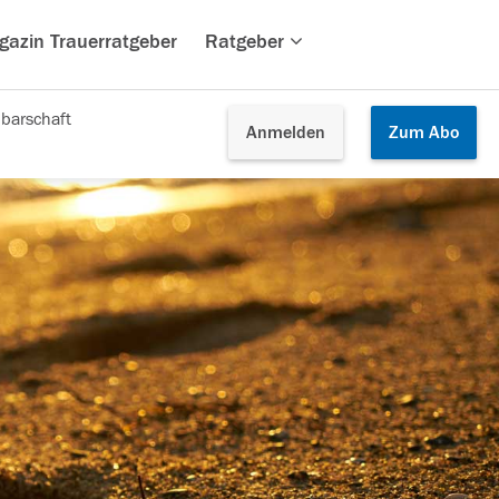
gazin Trauerratgeber
Ratgeber
barschaft
Anmelden
Zum
Abo