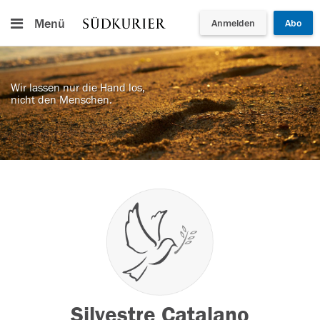
Menü
Anmelden
Abo
Wir lassen nur die Hand los,
nicht den Menschen.
Silvestre Catalano