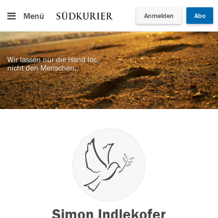
Menü
Anmelden
Abo
Wir lassen nur die Hand los,
nicht den Menschen.
Simon Indlekofer