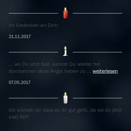
Im Gedenken an Dich.
21.11.2017
... wo Du jetzt bist, kannst Du wieder frei
durchatmen ohne Angst haben zu
...
weiterlesen
07.05.2017
Ich wünsch dir dass es dir gut geht, da wo du jetzt
bist! RIP!
30.04.2017