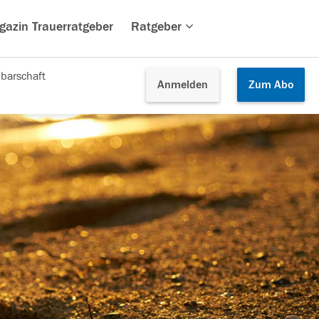
gazin Trauerratgeber
Ratgeber
barschaft
Anmelden
Zum
Abo