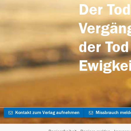
Der Tod
Vergäng
der Tod
Ewigkei
Kontakt zum Verlag aufnehmen
Missbrauch meld