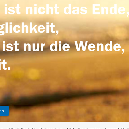
 ist nicht das Ende,
lichkeit,
 ist nur die Wende,
t.
en