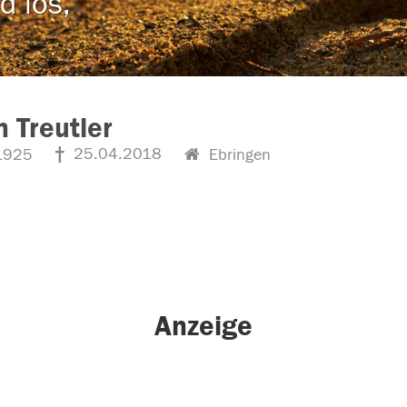
d los,
 Treutler
25.04.2018
1925
Ebringen
Anzeige