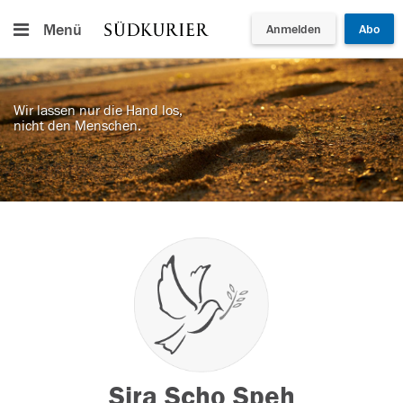
Menü
Anmelden
Abo
Wir lassen nur die Hand los,
nicht den Menschen.
Sira Scho Speh