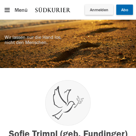
Menü
Anmelden
Abo
Wir lassen nur die Hand los,
nicht den Menschen.
Sofie Trimpl (geb. Fundinger)