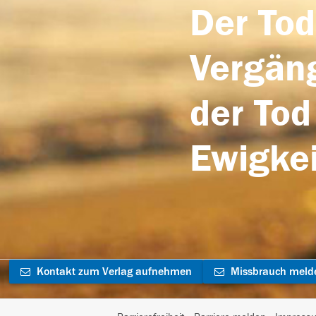
Der Tod
Vergäng
der Tod
Ewigkei
Kontakt zum Verlag aufnehmen
Missbrauch meld