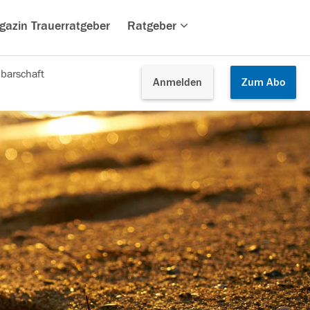
gazin Trauerratgeber
Ratgeber
barschaft
Anmelden
Zum
Abo