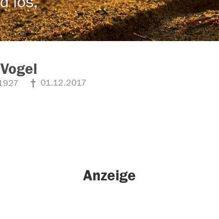
d los,
 Vogel
01.12.2017
1927
Anzeige