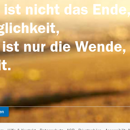
 ist nicht das Ende,
lichkeit,
 ist nur die Wende,
t.
en