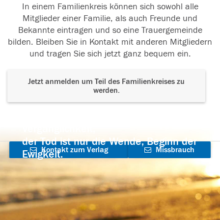
In einem Familienkreis können sich sowohl alle
Mitglieder einer Familie, als auch Freunde und
Bekannte eintragen und so eine Trauergemeinde
bilden. Bleiben Sie in Kontakt mit anderen Mitgliedern
und tragen Sie sich jetzt ganz bequem ein.
Jetzt anmelden um Teil des Familienkreises zu
werden.
Der Tod ist nicht das Ende, nicht die
Vergänglichkeit,
der Tod ist nur die Wende, Beginn der
Kontakt zum Verlag
Missbrauch
Ewigkeit.
aufnehmen
melden