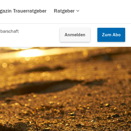
gazin Trauerratgeber
Ratgeber
barschaft
Anmelden
Zum
Abo