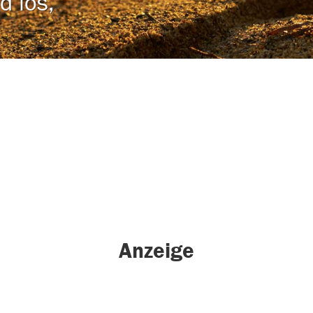
d los,
a
Anzeige