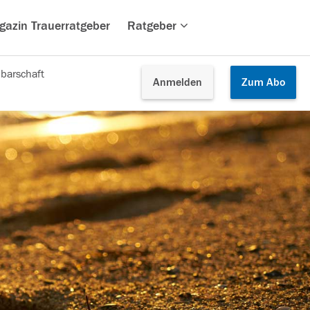
gazin Trauerratgeber
Ratgeber
barschaft
Anmelden
Zum
Abo