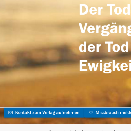
Der Tod
Vergäng
der Tod
Ewigkei
Kontakt zum Verlag aufnehmen
Missbrauch meld