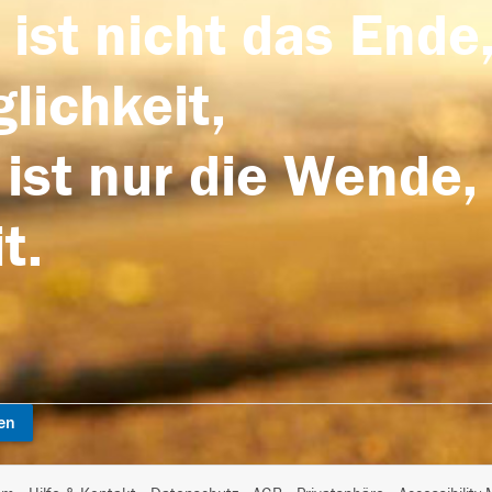
 ist nicht das Ende,
lichkeit,
 ist nur die Wende,
t.
en