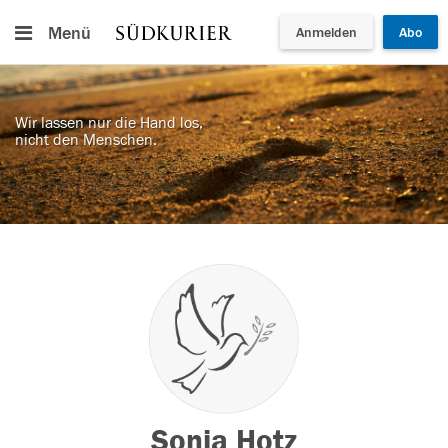
Menü
Anmelden
Abo
Wir lassen nur die Hand los,
nicht den Menschen.
Sonja Hotz